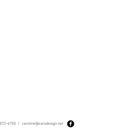
-572-4750 |
caroline@carodesign.net